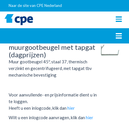
Naar de site van CPE Nederland
Togg
navig
Togg
navig
muurgootbeugel met tapgat
(dagprijzen)
Muur gootbeugel 45º, staal 37, thermisch
verzinkt en gecentrifugeerd, met tapgat tbv
mechanische bevestiging
Voor aanvullende- en prijsinformatie dient u in
te loggen.
Heeft u een inlogcode, klik dan
hier
Wilt u een inlogcode aanvragen, klik dan
hier