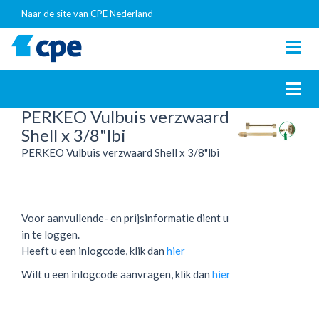
Naar de site van CPE Nederland
Togg
navig
Togg
navig
PERKEO Vulbuis verzwaard
Shell x 3/8"lbi
PERKEO Vulbuis verzwaard Shell x 3/8"lbi
Voor aanvullende- en prijsinformatie dient u
in te loggen.
Heeft u een inlogcode, klik dan
hier
Wilt u een inlogcode aanvragen, klik dan
hier