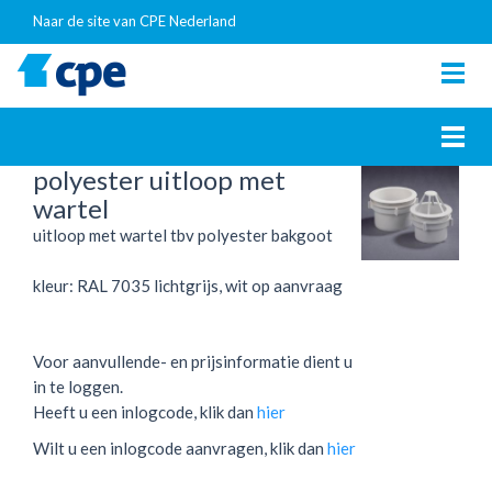
Naar de site van CPE Nederland
Togg
navig
Togg
navig
polyester uitloop met
wartel
uitloop met wartel tbv polyester bakgoot
kleur: RAL 7035 lichtgrijs, wit op aanvraag
Voor aanvullende- en prijsinformatie dient u
in te loggen.
Heeft u een inlogcode, klik dan
hier
Wilt u een inlogcode aanvragen, klik dan
hier