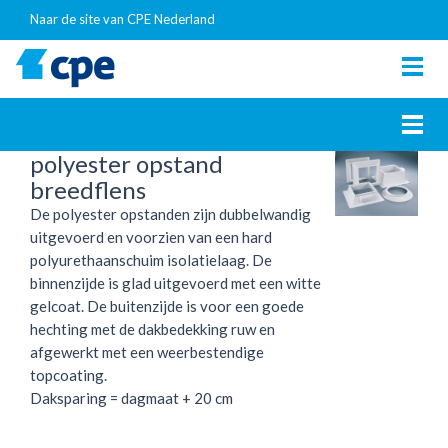
Naar de site van CPE Nederland
Togg
navig
Togg
navig
polyester opstand
breedflens
De polyester opstanden zijn dubbelwandig
uitgevoerd en voorzien van een hard
polyurethaanschuim isolatielaag. De
binnenzijde is glad uitgevoerd met een witte
gelcoat. De buitenzijde is voor een goede
hechting met de dakbedekking ruw en
afgewerkt met een weerbestendige
topcoating.
Daksparing = dagmaat + 20 cm