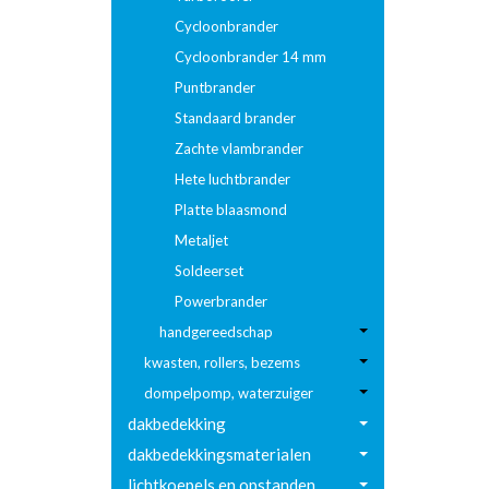
Cycloonbrander
Cycloonbrander 14 mm
Puntbrander
Standaard brander
Zachte vlambrander
Hete luchtbrander
Platte blaasmond
Metaljet
Soldeerset
Powerbrander
handgereedschap
kwasten, rollers, bezems
dompelpomp, waterzuiger
dakbedekking
dakbedekkingsmaterialen
lichtkoepels en opstanden