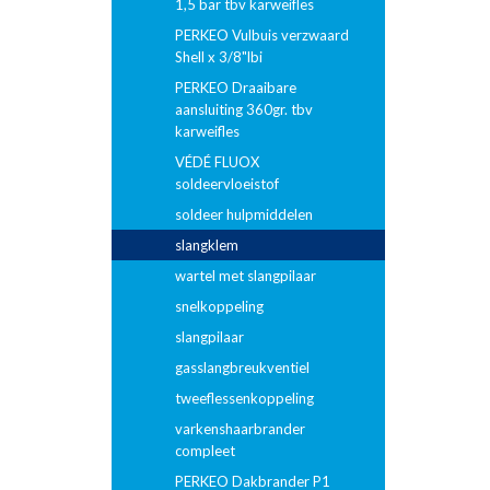
1,5 bar tbv karweifles
PERKEO Vulbuis verzwaard
Shell x 3/8"lbi
PERKEO Draaibare
aansluiting 360gr. tbv
karweifles
VÉDÉ FLUOX
soldeervloeistof
soldeer hulpmiddelen
slangklem
wartel met slangpilaar
snelkoppeling
slangpilaar
gasslangbreukventiel
tweeflessenkoppeling
varkenshaarbrander
compleet
PERKEO Dakbrander P1