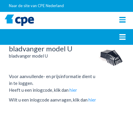
Naar de site van CPE Nederland
Togg
navig
Togg
navig
bladvanger model U
bladvanger model U
Voor aanvullende- en prijsinformatie dient u
in te loggen.
Heeft u een inlogcode, klik dan
hier
Wilt u een inlogcode aanvragen, klik dan
hier