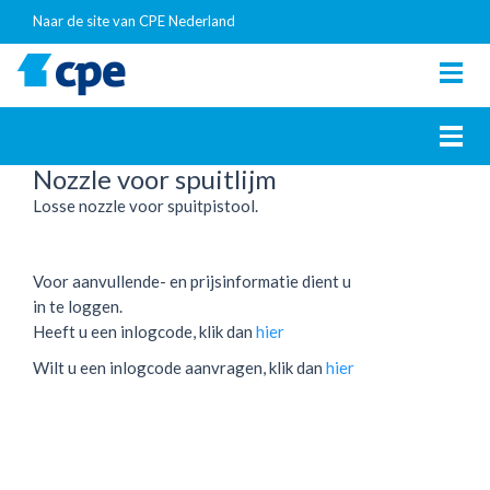
Naar de site van CPE Nederland
Togg
navig
Togg
navig
Nozzle voor spuitlijm
Losse nozzle voor spuitpistool.
Voor aanvullende- en prijsinformatie dient u
in te loggen.
Heeft u een inlogcode, klik dan
hier
Wilt u een inlogcode aanvragen, klik dan
hier