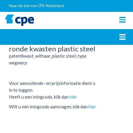
Naar de site van CPE Nederland
Togg
navig
Togg
navig
ronde kwasten plastic steel
patentkwast, withaar, plastic steel, type
wegwerp
Voor aanvullende- en prijsinformatie dient u
in te loggen.
Heeft u een inlogcode, klik dan
hier
Wilt u een inlogcode aanvragen, klik dan
hier