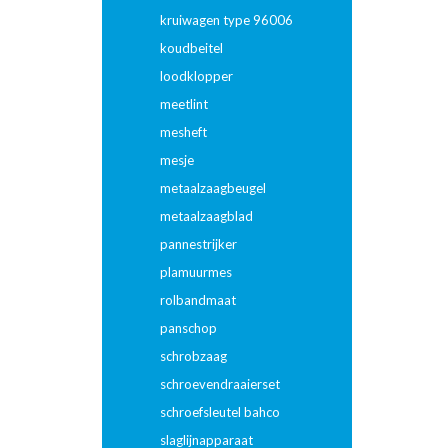
kruiwagen type 96006
koudbeitel
loodklopper
meetlint
mesheft
mesje
metaalzaagbeugel
metaalzaagblad
pannestrijker
plamuurmes
rolbandmaat
panschop
schrobzaag
schroevendraaierset
schroefsleutel bahco
slaglijnapparaat