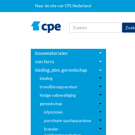
Naar de site van CPE Nederland
bouwmaterialen
non ferro
kleding, pbm, gereedschap
kleding
brandblusapparatuur
Kedge valbeveiliging
gereedschap
kitpistolen
purschuim spuitapparatuur
brander-