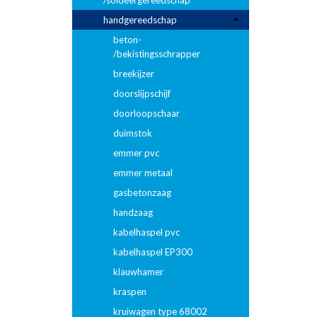
/soldeergereedschap
handgereedschap
beton-
/bekistingsschrapper
breekijzer
doorslijpschijf
doorloopschaar
duimstok
emmer pvc
emmer metaal
gasbetonzaag
handzaag
kabelhaspel pvc
kabelhaspel EP300
klauwhamer
kraspen
kruiwagen type 68002